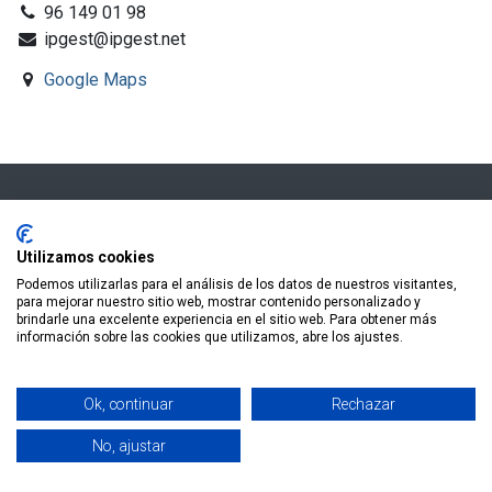
96 149 01 98
ipgest@ipgest.net
Google Maps
Enlaces de Ínteres
Utilizamos cookies
Podemos utilizarlas para el análisis de los datos de nuestros visitantes,
Inicio
para mejorar nuestro sitio web, mostrar contenido personalizado y
Politica de Privacidad
brindarle una excelente experiencia en el sitio web. Para obtener más
información sobre las cookies que utilizamos, abre los ajustes.
Servicios
Aviso Legal
Contáctenos
Ok, continuar
Rechazar
No, ajustar