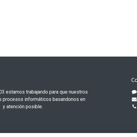
Co
03 estamos trabajando para que nuestros
us procesos informáticos basandonos en
o y atención posible.
Fo