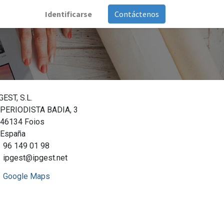
Identificarse
Contáctenos
GEST, S.L.
PERIODISTA BADIA, 3
46134 Foios
España
96 149 01 98
ipgest@ipgest.net
Google Maps