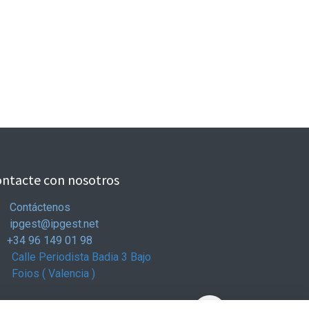
ntacte con nosotros
Contáctenos
ipgest@ipgest.net
+34 96 149 01 98
Calle Periodista Badia 3 Bajo
ios ( Valencia )